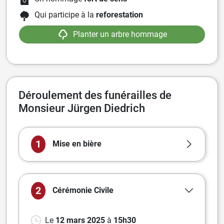
Qui participe à la
reforestation
Planter un arbre hommage
Déroulement des funérailles de
Monsieur Jürgen Diedrich
1
Mise en bière
2
Cérémonie
Civile
Le
12 mars 2025
à
15h30