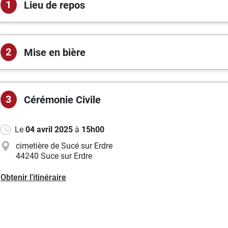
1
Lieu de repos
2
Mise en bière
3
Cérémonie
Civile
Le
04 avril 2025
à
15h00
cimetière de Sucé sur Erdre
44240 Suce sur Erdre
Obtenir l'itinéraire