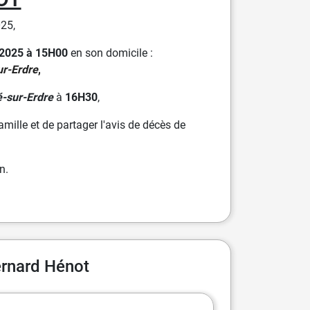
025,
l 2025 à 15H00
en son domicile :
ur-Erdre
,
é-sur-Erdre
à
16H30
,
ille et de partager l'avis de décès de
n.
ernard Hénot